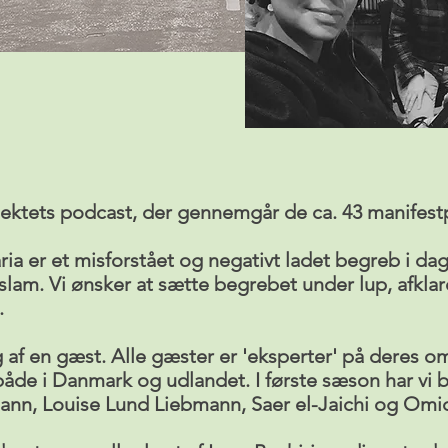
jektets podcast, der gennemgår de ca. 43 manifest
ria er et misforstået og negativt ladet begreb i dag 
islam. Vi ønsker at sætte begrebet under lup, afkla
.
søg af en gæst. Alle gæster er 'eksperter' på deres 
e i Danmark og udlandet. I første sæson har vi bl
ann, Louise Lund Liebmann, Saer el-Jaichi og Omi