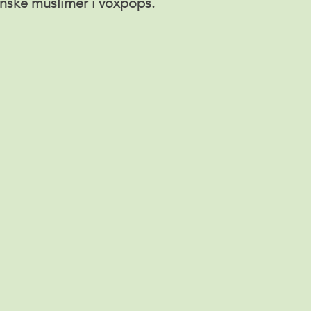
anske muslimer i voxpops.