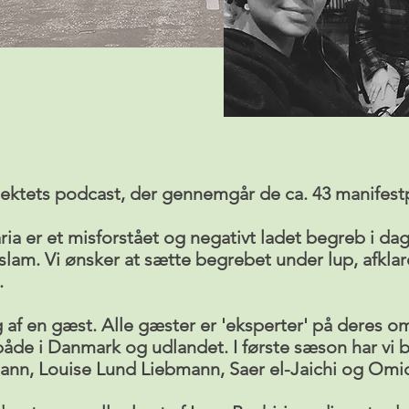
jektets podcast, der gennemgår de ca. 43 manifest
ria er et misforstået og negativt ladet begreb i dag 
islam. Vi ønsker at sætte begrebet under lup, afkla
.
søg af en gæst. Alle gæster er 'eksperter' på deres 
e i Danmark og udlandet. I første sæson har vi bl
ann, Louise Lund Liebmann, Saer el-Jaichi og Omi