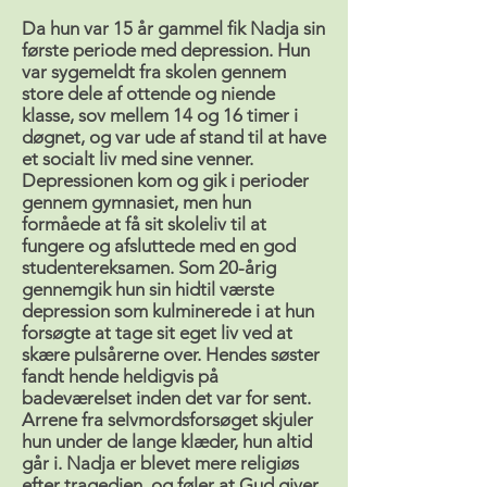
Da hun var 15 år gammel fik Nadja sin
første periode med depression. Hun
var sygemeldt fra skolen gennem
store dele af ottende og niende
klasse, sov mellem 14 og 16 timer i
døgnet, og var ude af stand til at have
et socialt liv med sine venner.
Depressionen kom og gik i perioder
gennem gymnasiet, men hun
formåede at få sit skoleliv til at
fungere og afsluttede med en god
studentereksamen. Som 20-årig
gennemgik hun sin hidtil værste
depression som kulminerede i at hun
forsøgte at tage sit eget liv ved at
skære pulsårerne over. Hendes søster
fandt hende heldigvis på
badeværelset inden det var for sent.
Arrene fra selvmordsforsøget skjuler
hun under de lange klæder, hun altid
går i. Nadja er blevet mere religiøs
efter tragedien, og føler at Gud giver