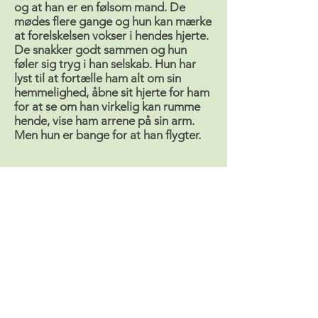
og at han er en følsom mand. De
mødes flere gange og hun kan mærke
at forelskelsen vokser i hendes hjerte.
De snakker godt sammen og hun
føler sig tryg i han selskab. Hun har
lyst til at fortælle ham alt om sin
hemmelighed, åbne sit hjerte for ham
for at se om han virkelig kan rumme
hende, vise ham arrene på sin arm.
Men hun er bange for at han flygter.
Koranvers:
Den blinde skal ikke føle nogen skyld;
krøblingen skal ikke føle nogen skyld;
den syge skal ikke føle nogen skyld…
´(48:17)
Regner menneskene med, at de får
lov til at være i fred? At de kan sige:
"Vi tror!" uden at blive udsat for