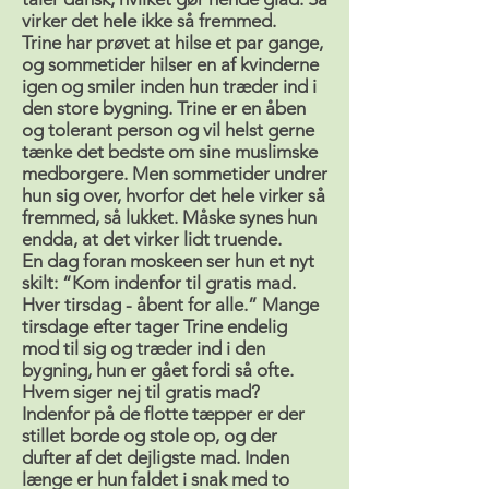
virker det hele ikke så fremmed.
Trine har prøvet at hilse et par gange,
og sommetider hilser en af kvinderne
igen og smiler inden hun træder ind i
den store bygning. Trine er en åben
og tolerant person og vil helst gerne
tænke det bedste om sine muslimske
medborgere. Men sommetider undrer
hun sig over, hvorfor det hele virker så
fremmed, så lukket. Måske synes hun
endda, at det virker lidt truende.
En dag foran moskeen ser hun et nyt
skilt: “Kom indenfor til gratis mad.
Hver tirsdag - åbent for alle.” Mange
tirsdage efter tager Trine endelig
mod til sig og træder ind i den
bygning, hun er gået fordi så ofte.
Hvem siger nej til gratis mad?
Indenfor på de flotte tæpper er der
stillet borde og stole op, og der
dufter af det dejligste mad. Inden
længe er hun faldet i snak med to