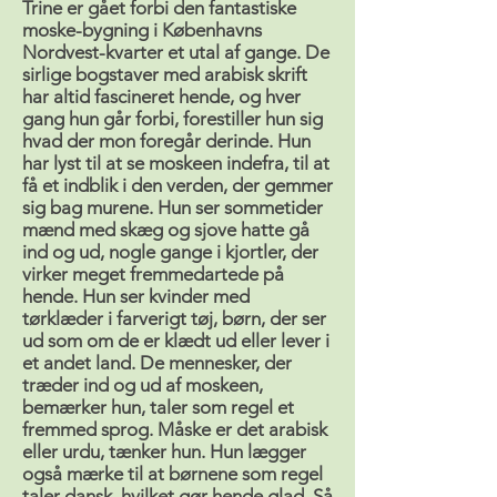
Trine er gået forbi den fantastiske
moske-bygning i Københavns
Nordvest-kvarter et utal af gange. De
sirlige bogstaver med arabisk skrift
har altid fascineret hende, og hver
gang hun går forbi, forestiller hun sig
hvad der mon foregår derinde. Hun
har lyst til at se moskeen indefra, til at
få et indblik i den verden, der gemmer
sig bag murene. Hun ser sommetider
mænd med skæg og sjove hatte gå
ind og ud, nogle gange i kjortler, der
virker meget fremmedartede på
hende. Hun ser kvinder med
tørklæder i farverigt tøj, børn, der ser
ud som om de er klædt ud eller lever i
et andet land. De mennesker, der
træder ind og ud af moskeen,
bemærker hun, taler som regel et
fremmed sprog. Måske er det arabisk
eller urdu, tænker hun. Hun lægger
også mærke til at børnene som regel
taler dansk, hvilket gør hende glad. Så