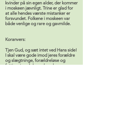
kvinder på sin egen alder, der kommer
i moskeen jævnligt. Trine er glad for
at alle hendes værste mistanker er
forsvundet. Folkene i moskeen var
både venlige og rare og gavmilde.
Koranvers:
Tjen Gud, og sæt intet ved Hans side!
I skal være gode imod jeres forældre
og slægtninge, forældreløse og
fattige; imod den nabo, der er
beslægtet, og den nabo, der ikke er
beslægtet; imod ledsageren ved jeres
side, imod den vejfarende og de
slaver, I ejer! Gud elsker ikke den, der
er indbildsk og pralende,(4:36)
“Når I bliver hilst på så besvar denne
hilsen med en endnu bedre hilsen
eller med en tilsvarende. Sandelig,